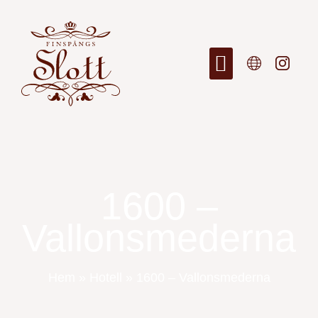
1600 –
Vallonsmederna
Hem
»
Hotell
»
1600 – Vallonsmederna