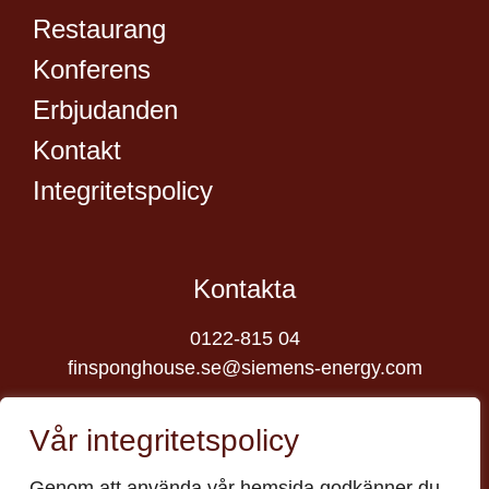
Restaurang
Konferens
Erbjudanden
Kontakt
Integritetspolicy
Kontakta
0122-815 04
finsponghouse.se@siemens-energy.com
Besök oss
Vår integritetspolicy
Finspångs Slott, 612 31 Finspång
Genom att använda vår hemsida godkänner du