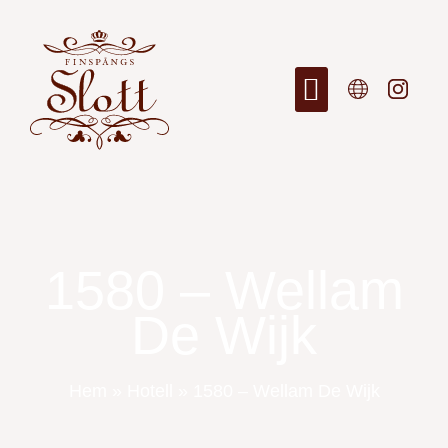
1580 – Wellam
De Wijk
Hem
»
Hotell
»
1580 – Wellam De Wijk